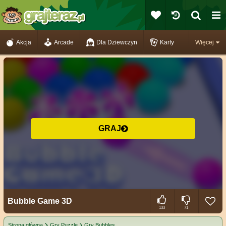
Akcja
Arcade
Dla Dziewczyn
Karty
Więcej
GRAJ
Bubble Game 3D
133
71
Strona główna
Gry Puzzle
Gry Bubbles