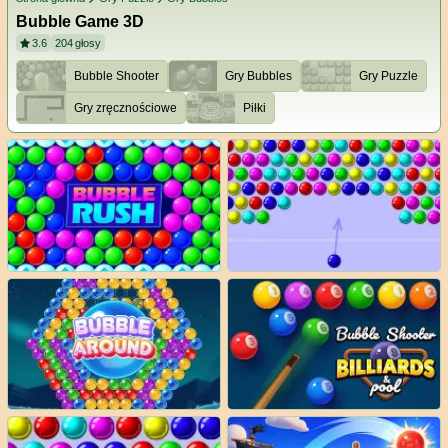
Bubble Game 3D
3.6
204
głosy
Bubble Shooter
Gry Bubbles
Gry Puzzle
Gry zręcznościowe
Piłki