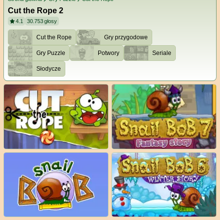
Cut the Rope 2
4.1
30.753
głosy
Cut the Rope
Gry przygodowe
Gry Puzzle
Potwory
Seriale
Słodycze