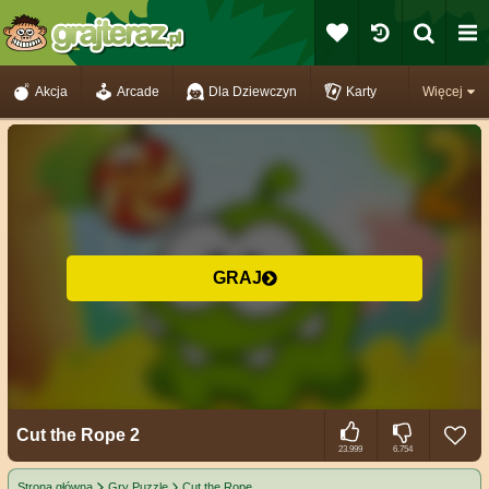
Akcja
Arcade
Dla Dziewczyn
Karty
Więcej
GRAJ
Cut the Rope 2
23.999
6.754
Strona główna
Gry Puzzle
Cut the Rope