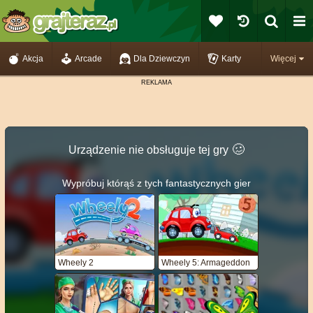
Akcja
Arcade
Dla Dziewczyn
Karty
Więcej
🥴️
Urządzenie nie obsługuje tej gry
Wypróbuj którąś z tych fantastycznych gier
Wheely 2
Wheely 5: Armageddon