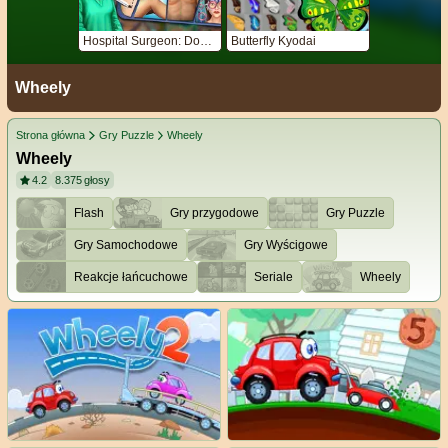
Hospital Surgeon: Doctor Game
Butterfly Kyodai
Wheely
Strona główna
Gry Puzzle
Wheely
Wheely
4.2
8.375
głosy
Flash
Gry przygodowe
Gry Puzzle
Gry Samochodowe
Gry Wyścigowe
Reakcje łańcuchowe
Seriale
Wheely