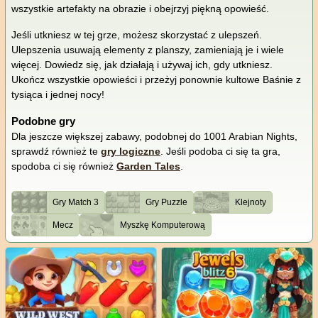
wszystkie artefakty na obrazie i obejrzyj piękną opowieść.
Jeśli utkniesz w tej grze, możesz skorzystać z ulepszeń.
Ulepszenia usuwają elementy z planszy, zamieniają je i wiele
więcej. Dowiedz się, jak działają i używaj ich, gdy utkniesz.
Ukończ wszystkie opowieści i przeżyj ponownie kultowe Baśnie z
tysiąca i jednej nocy!
Podobne gry
Dla jeszcze większej zabawy, podobnej do 1001 Arabian Nights,
sprawdź również te
gry logiczne
. Jeśli podoba ci się ta gra,
spodoba ci się również
Garden Tales
.
Gry Match 3
Gry Puzzle
Klejnoty
Mecz
Myszkę Komputerową