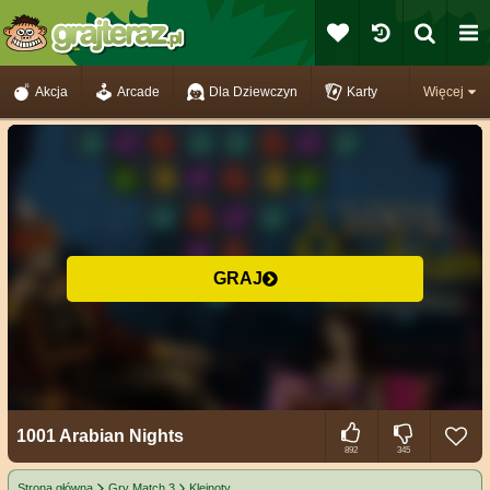
Akcja
Arcade
Dla Dziewczyn
Karty
Więcej
GRAJ
1001 Arabian Nights
892
345
Strona główna
Gry Match 3
Klejnoty