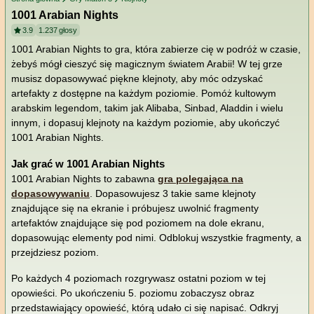
1001 Arabian Nights
3.9
1.237
głosy
1001 Arabian Nights to gra, która zabierze cię w podróż w czasie,
żebyś mógł cieszyć się magicznym światem Arabii! W tej grze
musisz dopasowywać piękne klejnoty, aby móc odzyskać
artefakty z dostępne na każdym poziomie. Pomóż kultowym
arabskim legendom, takim jak Alibaba, Sinbad, Aladdin i wielu
innym, i dopasuj klejnoty na każdym poziomie, aby ukończyć
1001 Arabian Nights.
Jak grać w 1001 Arabian Nights
1001 Arabian Nights to zabawna
gra polegająca na
dopasowywaniu
. Dopasowujesz 3 takie same klejnoty
znajdujące się na ekranie i próbujesz uwolnić fragmenty
artefaktów znajdujące się pod poziomem na dole ekranu,
dopasowując elementy pod nimi. Odblokuj wszystkie fragmenty, a
przejdziesz poziom.
Po każdych 4 poziomach rozgrywasz ostatni poziom w tej
opowieści. Po ukończeniu 5. poziomu zobaczysz obraz
przedstawiający opowieść, którą udało ci się napisać. Odkryj