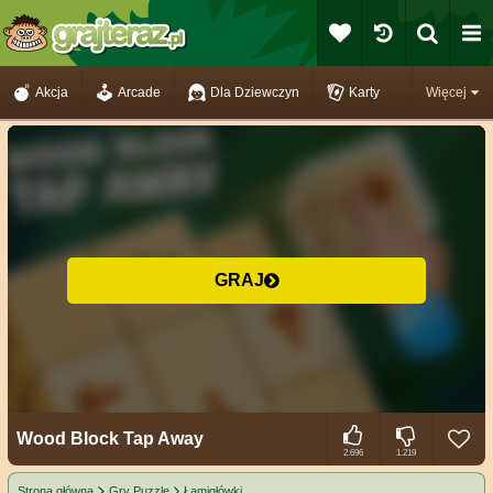
Akcja
Arcade
Dla Dziewczyn
Karty
Więcej
GRAJ
Wood Block Tap Away
2.696
1.219
Strona główna
Gry Puzzle
Łamigłówki