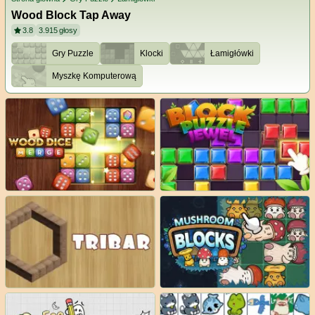
Wood Block Tap Away
3.8
3.915
głosy
Gry Puzzle
Klocki
Łamigłówki
Myszkę Komputerową