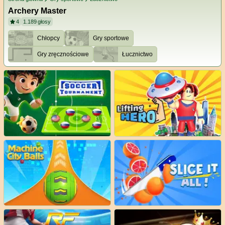
Archery Master
4
1.189
głosy
Chłopcy
Gry sportowe
Gry zręcznościowe
Łucznictwo