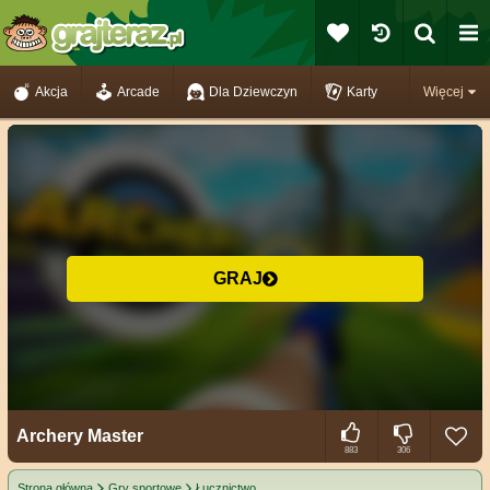
Akcja
Arcade
Dla Dziewczyn
Karty
Więcej
GRAJ
Archery Master
883
306
Strona główna
Gry sportowe
Łucznictwo