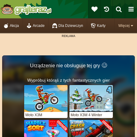
Akcja
Arcade
Dla Dziewczyn
Karty
Więcej
🥴️
Urządzenie nie obsługuje tej gry
Wypróbuj którąś z tych fantastycznych gier
Moto X3M
Moto X3M 4 Winter