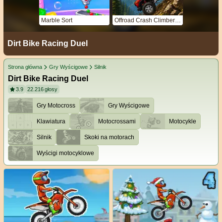
Marble Sort
Offroad Crash Climber 4X4
Dirt Bike Racing Duel
Strona główna
Gry Wyścigowe
Silnik
Dirt Bike Racing Duel
3.9
22.216
głosy
Gry Motocross
Gry Wyścigowe
Klawiatura
Motocrossami
Motocykle
Silnik
Skoki na motorach
Wyścigi motocyklowe