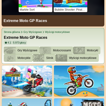
Marble Sort
Bubble Shooter: Pirate Treasures
Extreme Moto GP Races
Strona główna
Gry Wyścigowe
Wyścigi motocyklowe
Extreme Moto GP Races
4.1
5.973
głosy
Gry Wyścigowe
Motocrossami
Motocykl
Motocykle
Silnik
Wyścigi motocyklowe