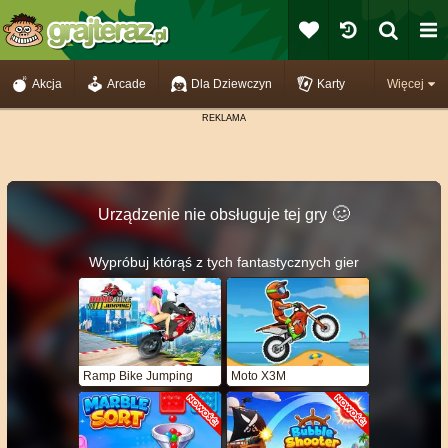
Akcja
Arcade
Dla Dziewczyn
Karty
Więcej
🥴️
Urządzenie nie obsługuje tej gry
Wypróbuj którąś z tych fantastycznych gier
Ramp Bike Jumping
Moto X3M