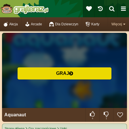
Akcja
Arcade
Dla Dziewczyn
Karty
Więcej
GRAJ
Aquanaut
4
1
Strona główna
Gry zręcznościowe
Uniki