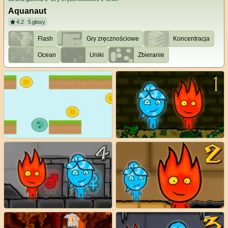
Aquanaut
4.2
5
głosy
Flash
Gry zręcznościowe
Koncentracja
Ocean
Uniki
Zbieranie