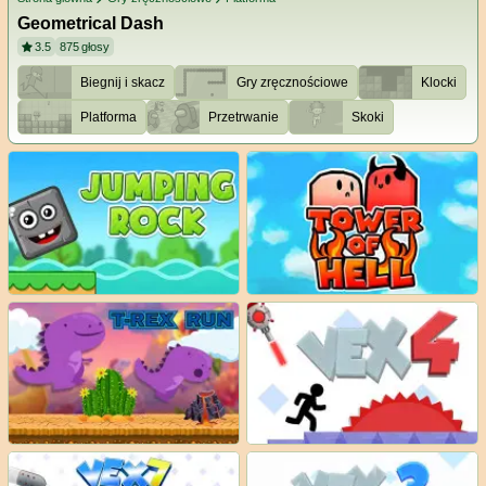
Geometrical Dash
3.5
875
głosy
Biegnij i skacz
Gry zręcznościowe
Klocki
Platforma
Przetrwanie
Skoki