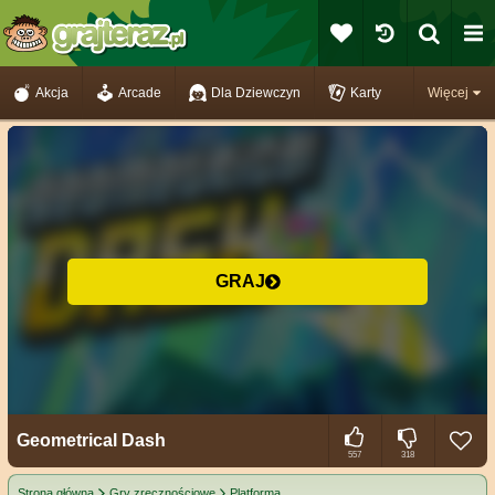
Akcja
Arcade
Dla Dziewczyn
Karty
Więcej
GRAJ
Geometrical Dash
557
318
Strona główna
Gry zręcznościowe
Platforma