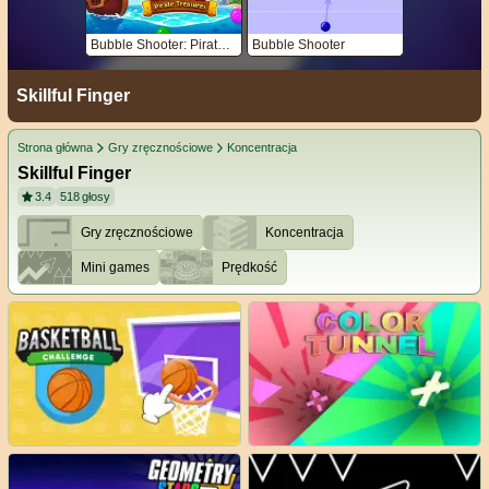
Bubble Shooter: Pirate Treasures
Bubble Shooter
Skillful Finger
Strona główna
Gry zręcznościowe
Koncentracja
Skillful Finger
3.4
518
głosy
Gry zręcznościowe
Koncentracja
Mini games
Prędkość