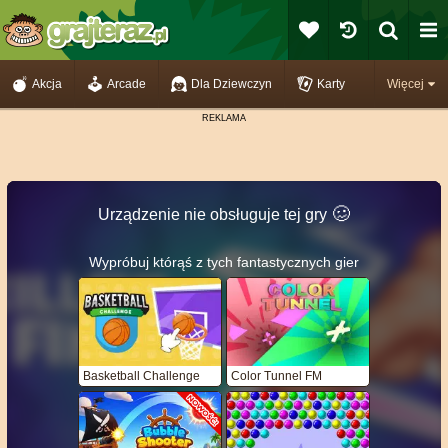
Akcja
Arcade
Dla Dziewczyn
Karty
Więcej
🥴️
Urządzenie nie obsługuje tej gry
Wypróbuj którąś z tych fantastycznych gier
Basketball Challenge
Color Tunnel FM