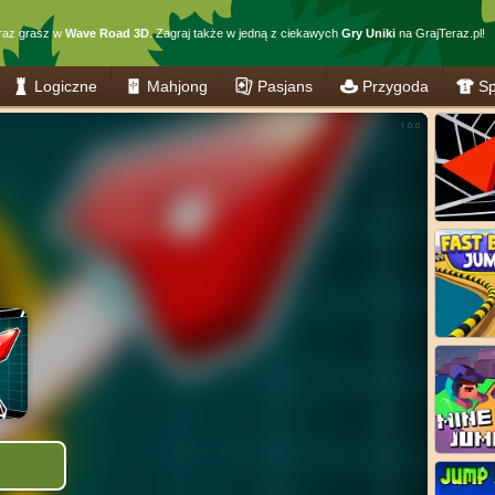
raz grasz w
Wave Road 3D
. Zagraj także w jedną z ciekawych
Gry Uniki
na GrajTeraz.pl!
Logiczne
Mahjong
Pasjans
Przygoda
Sp