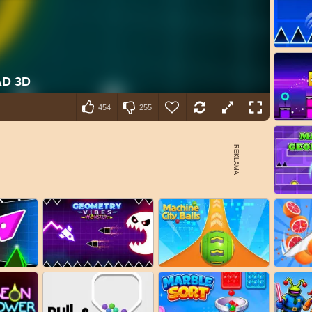
454
255