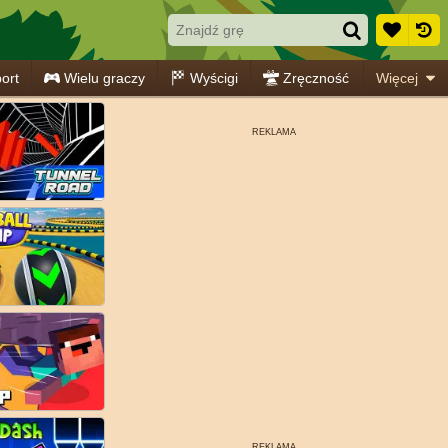
ort
Wielu graczy
Wyścigi
Zręczność
Więcej