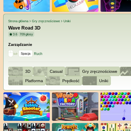
Strona główna
Gry zręcznościowe
Uniki
Wave Road 3D
3.6
709
głosy
Zarządzanie
Spacja
Ruch
lub
3D
Casual
Gry zręcznościowe
Platforma
Prędkość
Uniki