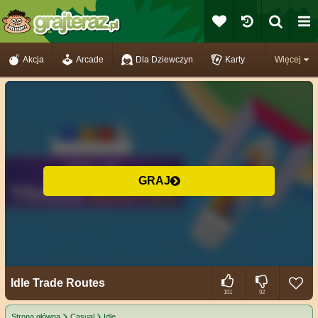
Akcja
Arcade
Dla Dziewczyn
Karty
Więcej
GRAJ
Idle Trade Routes
101
92
Strona główna
Casual
Idle