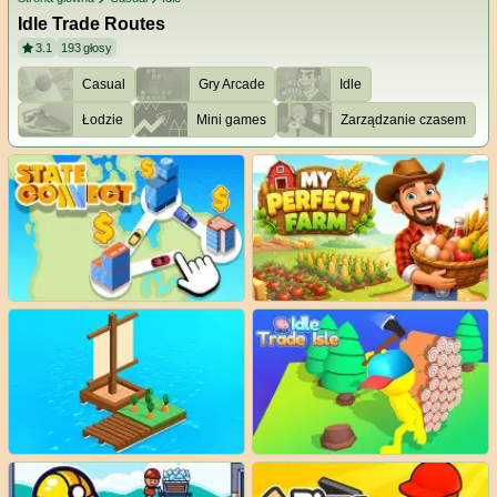
Idle Trade Routes
3.1
193
głosy
Casual
Gry Arcade
Idle
Łodzie
Mini games
Zarządzanie czasem