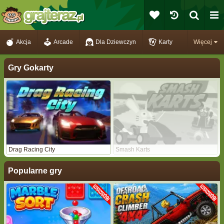
Akcja
Arcade
Dla Dziewczyn
Karty
Więcej
Gry Gokarty
Drag Racing City
Smash Karts
Popularne gry