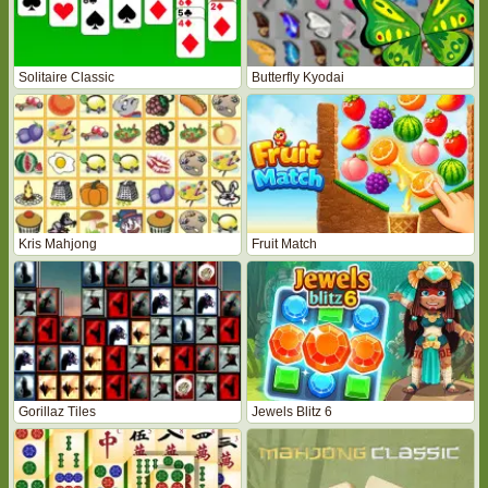
Solitaire Classic
Butterfly Kyodai
Kris Mahjong
Fruit Match
Gorillaz Tiles
Jewels Blitz 6