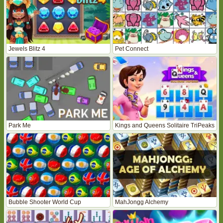
Jewels Blitz 4
Pet Connect
Park Me
Kings and Queens Solitaire TriPeaks
Bubble Shooter World Cup
MahJongg Alchemy