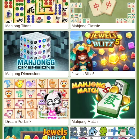
Mahjong Titans
Mahjong Classic
Mahjong Dimensions
Jewels Blitz 5
Dream Pet Link
Mahjong Match