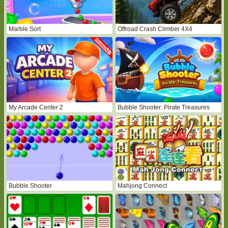
Marble Sort
Offroad Crash Climber 4X4
My Arcade Center 2
Bubble Shooter: Pirate Treasures
Bubble Shooter
Mahjong Connect