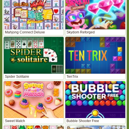
Mahjong Connect Deluxe
Skydom Reforged
Spider Solitaire
TenTrix
Sweet Match
Bubble Shooter Free