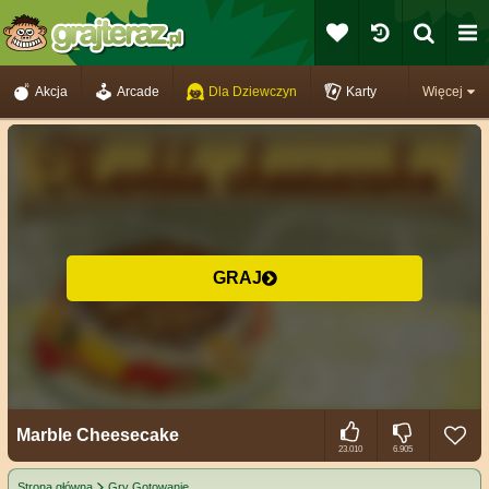
Akcja
Arcade
Dla Dziewczyn
Karty
Więcej
GRAJ
Marble Cheesecake
23.010
6.905
Strona główna
Gry Gotowanie