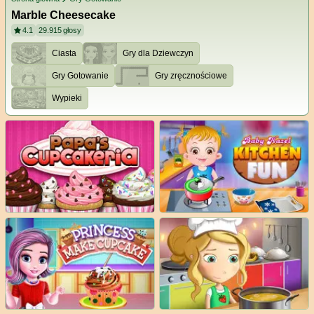
Marble Cheesecake
4.1
29.915
głosy
Ciasta
Gry dla Dziewczyn
Gry Gotowanie
Gry zręcznościowe
Wypieki