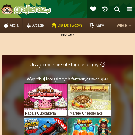
Akcja
Arcade
Dla Dziewczyn
Karty
Więcej
🥴️
Urządzenie nie obsługuje tej gry
Wypróbuj którąś z tych fantastycznych gier
Papa's Cupcakeria
Marble Cheesecake