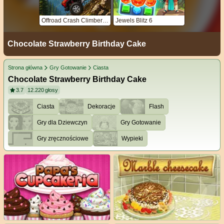
Offroad Crash Climber 4X4
Jewels Blitz 6
Chocolate Strawberry Birthday Cake
Strona główna
Gry Gotowanie
Ciasta
Chocolate Strawberry Birthday Cake
3.7
12.220
głosy
Ciasta
Dekoracje
Flash
Gry dla Dziewczyn
Gry Gotowanie
Gry zręcznościowe
Wypieki