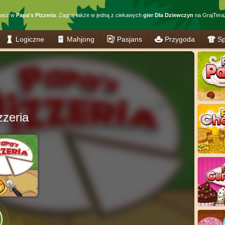
rasz w
Papa's Pizzeria
. Zagraj także w jedną z ciekawych
gier Dla Dziewczyn
na GrajTeraz
Logiczne
Mahjong
Pasjans
Przygoda
Sp
zzeria