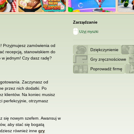
Zarządzanie
Użyj myszki
ić! Przyjmujesz zamówienia od
Dziękczynienie
zać recepcją, stanowiskiem do
o w jednym! Czy dasz radę?
Gry zręcznościowe
Poprowadź firmę
u gotowania. Zaczynasz od
e przez nich dodatki. Po
z klientów. Na koniec musisz
i perfekcyjnie, otrzymasz
jesz się nowym szefem. Awansuj w
ków, aby stać się bogatą
ajdziesz również inne
gry