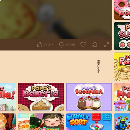
73.245
24.659