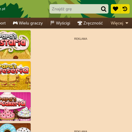
.pl!
ort
Wielu graczy
Wyścigi
Zręczność
Więcej