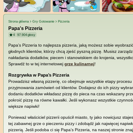
Strona główna
Gry Gotowanie
Pizzeria
Papa's Pizzeria
4
97.904
głosy
Papa’s Pizzeria to najlepsza pizzeria, jaką możesz sobie wyobraz
głodnych klientów, którzy chcą zjeść pyszną pizzę. Musisz zarząd
nakładania dodatków, piecem i stanowiskiem do krojenia, wszystk
Sprawdź to w tej internetowej
grze kulinarnej
!
Rozgrywka w Papa’s Pizzeria
Prowadzisz własną pizzerię, co obejmuje wszystkie etapy proces
przyjmowania zamówień od klientów. Dodajesz do ich pizzy wybran
dodaniu dodatków wkładasz pizzę do pieca na czas wskazany prze
pokroić pizzę na równe kawałki. Jeśli wykonasz wszystkie czynnośc
większe napiwki!
Ponieważ właściciel pizzerii opuścił miasto, ty jako nowicjusz sta
tej zabawnej grze o pieczeniu pizzy i zdobądź jak najwięcej napiw
pizzerią. Jeśli podoba ci się Papa’s Pizzeria, na naszej stronie zn