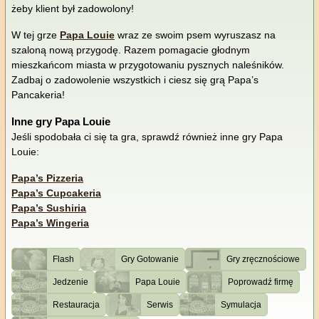
żeby klient był zadowolony!
W tej grze
Papa Louie
wraz ze swoim psem wyruszasz na
szaloną nową przygodę. Razem pomagacie głodnym
mieszkańcom miasta w przygotowaniu pysznych naleśników.
Zadbaj o zadowolenie wszystkich i ciesz się grą Papa’s
Pancakeria!
Inne gry Papa Louie
Jeśli spodobała ci się ta gra, sprawdź również inne gry Papa
Louie:
Papa’s Pizzeria
Papa’s Cupcakeria
Papa’s Sushiria
Papa’s Wingeria
Flash
Gry Gotowanie
Gry zręcznościowe
Jedzenie
Papa Louie
Poprowadź firmę
Restauracja
Serwis
Symulacja