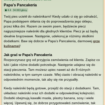
Papa's Pancakeria
4.4
34.063
głosy
Twój pies uciekł do naleśnikarni! Kiedy udało ci się go odnaleźć,
Papa podstępem skłania cię do poprowadzenia jego sklepu,
przez kilka dni. Razem ze swoim psem, będziecie piecz
najpyszniejsze naleśniki dla głodnych klientów. Piecz je aż będą
idealnie brązowawe. Następnie, udekoruj je różnimy słodkimi
dodatkami. Baw się dobrze w Papa’s Pancakeria, darmowej
grze
kulinarnej
!
Jak grać w Papa’s Pancakeria
Rozpoczynasz grę od przyjęcia zamówienia od klienta. Zapisz co
lubi i jakie różne dodatki potrzebuje. Następnie udajesz się do
stacji pieczenia. Tam możesz upiec nawet aż do 8 różnych
naleśników, w tym samym czasie. Wlej ciasto i obracaj naleśniki w
odpowiednim momencie, tak aby się nie przypaliły.
Kiedy naleśniki będą gotowe, przejdź do stacji z dodatkami. Tam,
układasz naleśniki oraz ich dodatki w odpowiedniej kolejności.
Dodatki obejmują kawałki masła, plastry banana, sosy i wiele
więcej. Upewnij się, że dobrze przygotowałeś zamówienie, tak