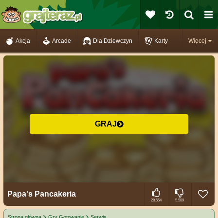
Akcja
Arcade
Dla Dziewczyn
Karty
Więcej
GRAJ
Papa's Pancakeria
28.554
5.509
Strona główna
Gry Gotowanie
Serwis