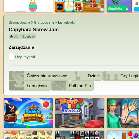
Strona główna
Gry Logiczne
Łamigłówki
Capybara Screw Jam
3.8
413
głosy
Zarządzanie
Użyj myszki
Ćwiczenia umysłowe
Dzieci
Gry Logi
Łamigłówki
Pull the Pin