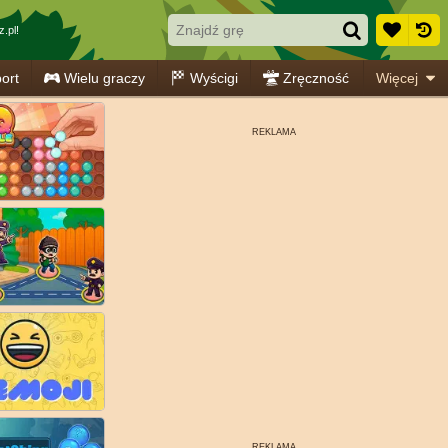
.pl!
ort
Wielu graczy
Wyścigi
Zręczność
Więcej