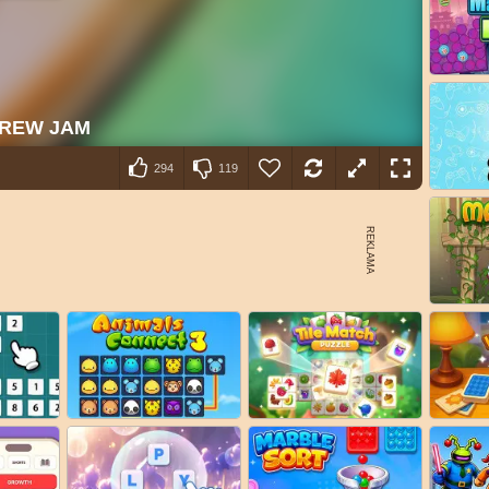
294
119