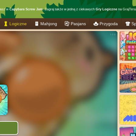
rasz w
Capybara Screw Jam
. Zagraj także w jedną z ciekawych
Gry Logiczne
na GrajTeraz
Logiczne
Mahjong
Pasjans
Przygoda
Sp