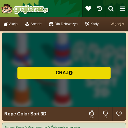
Akcja
Arcade
Dla Dziewczyn
Karty
Więcej
GRAJ
Rope Color Sort 3D
226
73
Strona główna
Gry Logiczne
Ćwiczenia umysłowe