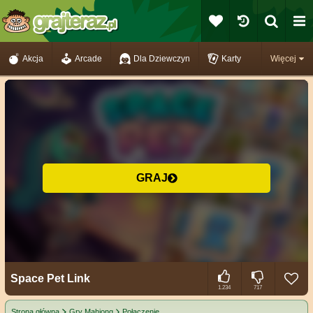
Akcja
Arcade
Dla Dziewczyn
Karty
Więcej
GRAJ
Space Pet Link
1.234
717
Strona główna
Gry Mahjong
Połączenie