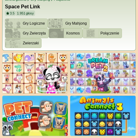
Space Pet Link
3.5
1.951
głosy
Gry Logiczne
Gry Mahjong
Gry Zwierzęta
Kosmos
Połączenie
Zwierzaki