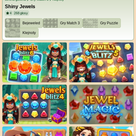
Shiny Jewels
4
268
głosy
Bejeweled
Gry Match 3
Gry Puzzle
Klejnoty