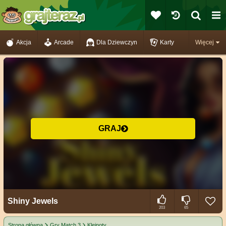
Akcja
Arcade
Dla Dziewczyn
Karty
Więcej
GRAJ
Shiny Jewels
203
65
Strona główna
Gry Match 3
Klejnoty