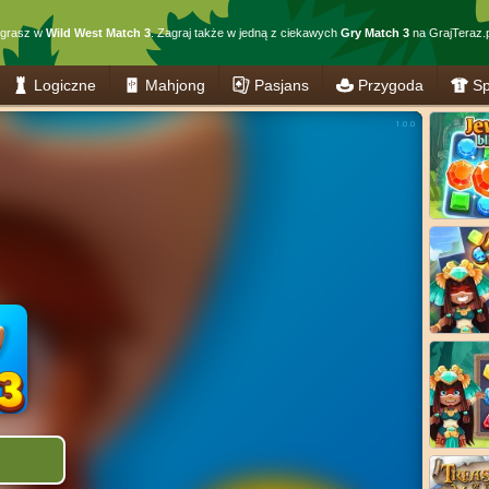
 grasz w
Wild West Match 3
. Zagraj także w jedną z ciekawych
Gry Match 3
na GrajTeraz.p
Logiczne
Mahjong
Pasjans
Przygoda
Sp