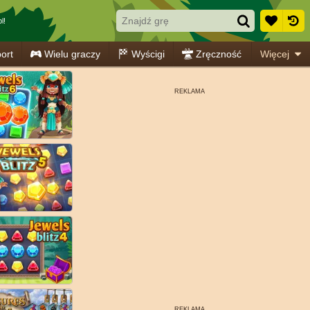
l!
ort
Wielu graczy
Wyścigi
Zręczność
Więcej