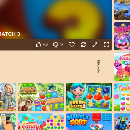
302
95