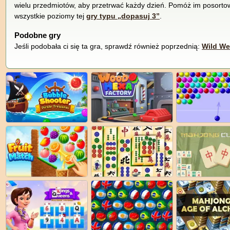
wielu przedmiotów, aby przetrwać każdy dzień. Pomóż im posorto
wszystkie poziomy tej
gry typu „dopasuj 3”
.
Podobne gry
Jeśli podobała ci się ta gra, sprawdź również poprzednią:
Wild We