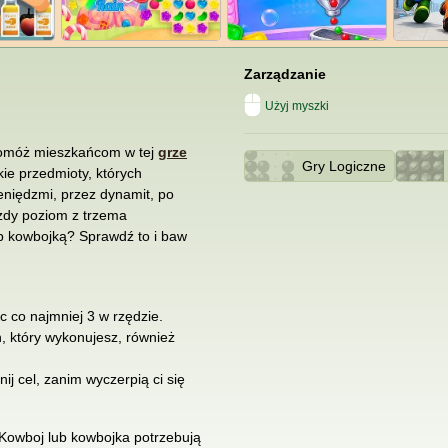
Zarządzanie
Użyj myszki
Pomóż mieszkańcom w tej
grze
Gry Logiczne
ie przedmioty, których
eniędzmi, przez dynamit, po
żdy poziom z trzema
b kowbojką? Sprawdź to i baw
 co najmniej 3 w rzędzie.
, który wykonujesz, również
ij cel, zanim wyczerpią ci się
 Kowboj lub kowbojka potrzebują