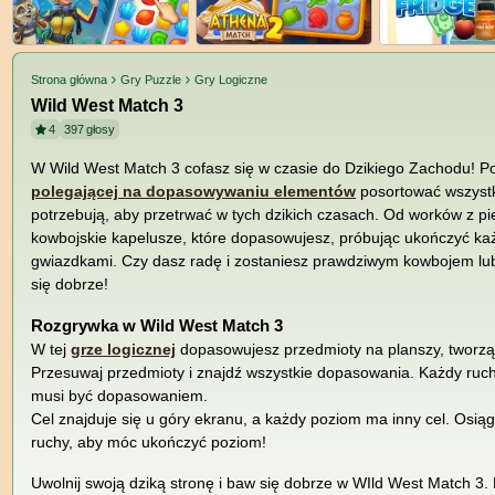
Strona główna
Gry Puzzle
Gry Logiczne
Wild West Match 3
4
397
głosy
W Wild West Match 3 cofasz się w czasie do Dzikiego Zachodu! 
polegającej na dopasowywaniu elementów
posortować wszystk
potrzebują, aby przetrwać w tych dzikich czasach. Od worków z pi
kowbojskie kapelusze, które dopasowujesz, próbując ukończyć ka
gwiazdkami. Czy dasz radę i zostaniesz prawdziwym kowbojem lu
się dobrze!
Rozgrywka w Wild West Match 3
W tej
grze logicznej
dopasowujesz przedmioty na planszy, tworząc
Przesuwaj przedmioty i znajdź wszystkie dopasowania. Każdy ruch
musi być dopasowaniem.
Cel znajduje się u góry ekranu, a każdy poziom ma inny cel. Osiągn
ruchy, aby móc ukończyć poziom!
Uwolnij swoją dziką stronę i baw się dobrze w WIld West Match 3.