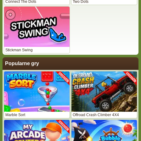
Connect The Dots
Two Dots
Stickman Swing
Popularne gry
Marble Sort
Offroad Crash Climber 4X4