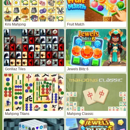
Kris Mahjong
Fruit Match
Gorillaz Tiles
Jewels Blitz 6
Mahjong Titans
Mahjong Classic