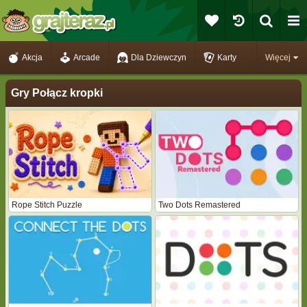
Akcja
Arcade
Dla Dziewczyn
Karty
Więcej
Gry Połącz kropki
Rope Stitch Puzzle
Two Dots Remastered