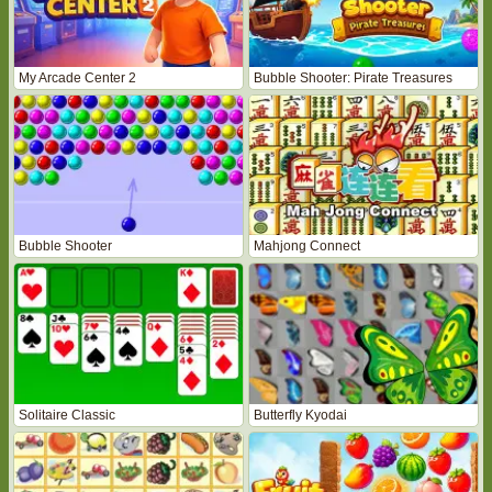
My Arcade Center 2
Bubble Shooter: Pirate Treasures
Bubble Shooter
Mahjong Connect
Solitaire Classic
Butterfly Kyodai