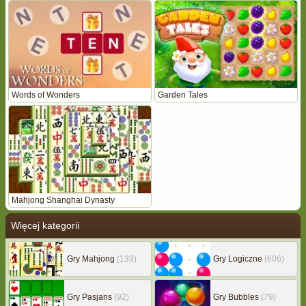
Words of Wonders
Garden Tales
Mahjong Shanghai Dynasty
Więcej kategorii
Gry Mahjong
(133)
Gry Logiczne
(606)
Gry Pasjans
(92)
Gry Bubbles
(79)