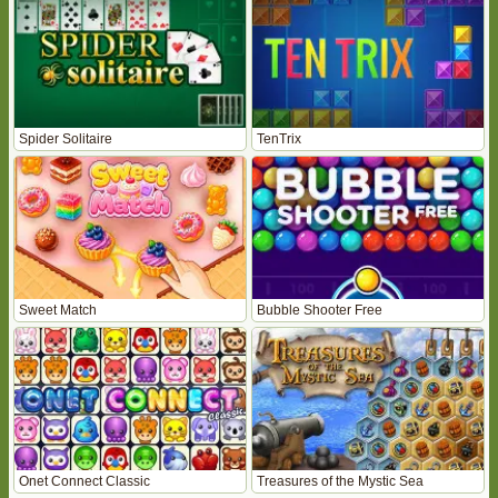
Spider Solitaire
TenTrix
Sweet Match
Bubble Shooter Free
Onet Connect Classic
Treasures of the Mystic Sea