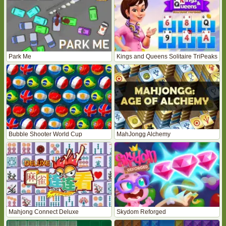
Park Me
Kings and Queens Solitaire TriPeaks
Bubble Shooter World Cup
MahJongg Alchemy
Mahjong Connect Deluxe
Skydom Reforged