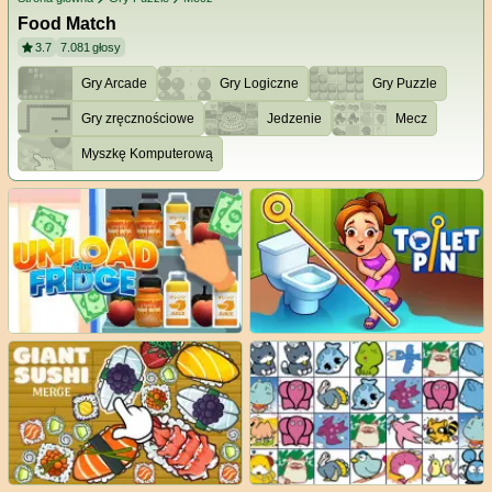
Food Match
3.7
7.081
głosy
Gry Arcade
Gry Logiczne
Gry Puzzle
Gry zręcznościowe
Jedzenie
Mecz
Myszkę Komputerową