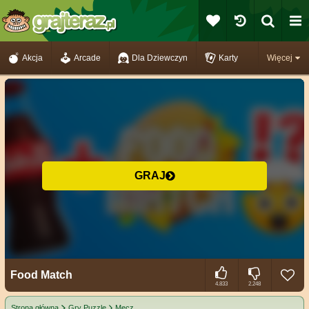
Akcja
Arcade
Dla Dziewczyn
Karty
Więcej
GRAJ
Food Match
4.833
2.248
Strona główna
Gry Puzzle
Mecz