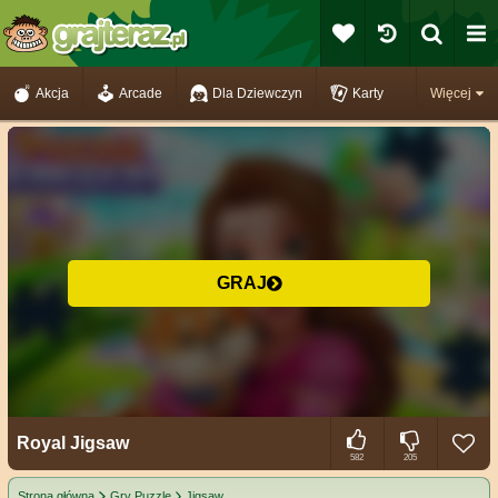
Akcja
Arcade
Dla Dziewczyn
Karty
Więcej
GRAJ
Royal Jigsaw
582
205
Strona główna
Gry Puzzle
Jigsaw