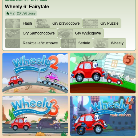
Wheely 6: Fairytale
4.2
20.396
głosy
Flash
Gry przygodowe
Gry Puzzle
Gry Samochodowe
Gry Wyścigowe
Reakcje łańcuchowe
Seriale
Wheely