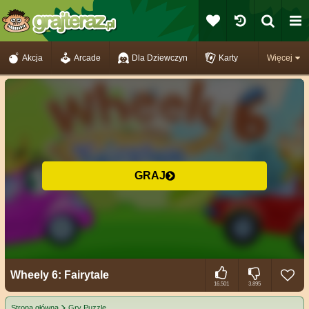
Akcja
Arcade
Dla Dziewczyn
Karty
Więcej
GRAJ
Wheely 6: Fairytale
16.501
3.895
Strona główna
Gry Puzzle