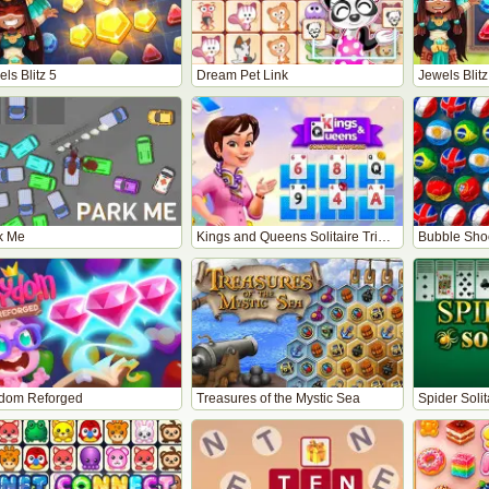
ls Blitz 5
Dream Pet Link
Jewels Blitz
k Me
Kings and Queens Solitaire TriPeaks
Bubble Sho
dom Reforged
Treasures of the Mystic Sea
Spider Solit