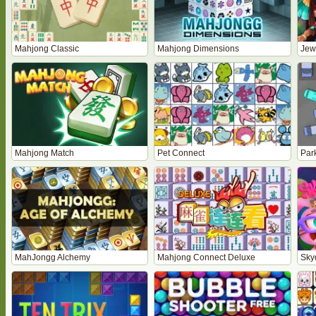
Mahjong Classic
Mahjong Dimensions
Jewe
Mahjong Match
Pet Connect
Par
MahJongg Alchemy
Mahjong Connect Deluxe
Sky