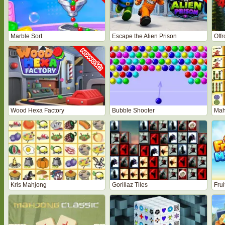
Marble Sort
Escape the Alien Prison
Off
Wood Hexa Factory
Bubble Shooter
Mah
Kris Mahjong
Gorillaz Tiles
Frui