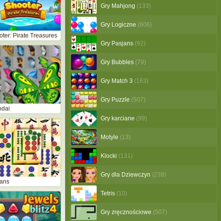
Gry Mahjong
(133)
Gry Logiczne
(606)
ter: Pirate Treasures
Gry Pasjans
(92)
Gry Bubbles
(79)
Gry Match 3
(163)
Gry Puzzle
(507)
odai
Gry karciane
(99)
Motyle
(13)
Klocki
(131)
Gry dla Dziewczyn
(239)
tans
Tetris
(10)
Gry zręcznościowe
(507)