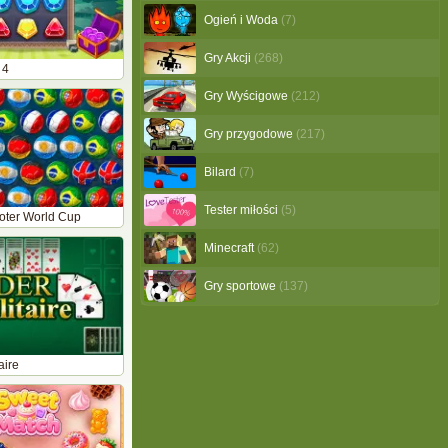
Ogień i Woda
(7)
Gry Akcji
(268)
 4
Gry Wyścigowe
(212)
Gry przygodowe
(217)
Bilard
(7)
Tester miłości
(5)
oter World Cup
Minecraft
(62)
Gry sportowe
(137)
aire