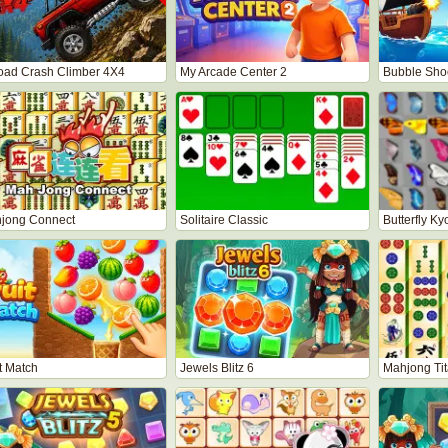
road Crash Climber 4X4
My Arcade Center 2
Bubble Shoo
jong Connect
Solitaire Classic
Butterfly Ky
t Match
Jewels Blitz 6
Mahjong Ti