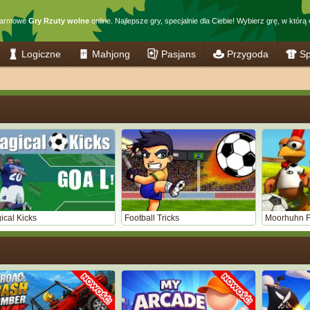
 darmowe
Gry Rzuty wolne
online. Najlepsze gry, specjalnie dla Ciebie! Wybierz grę, w któr
Logiczne
Mahjong
Pasjans
Przygoda
Sp
ical Kicks
Football Tricks
Moorhuhn F