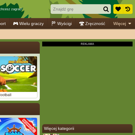
ą chcesz zagrać!
ort
Wielu graczy
Wyścigi
Zręczność
Więcej
ootball
Więcej kategorii