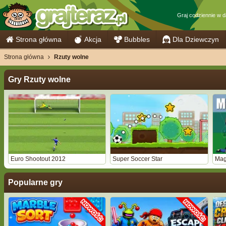
Graj codziennie w
Strona główna
Akcja
Bubbles
Dla Dziewczyn
Strona główna
Rzuty wolne
Gry Rzuty wolne
Euro Shootout 2012
Super Soccer Star
Mag
Popularne gry