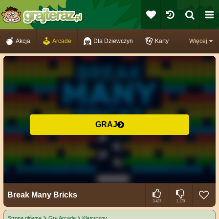
Akcja
Arcade
Dla Dziewczyn
Karty
Więcej
GRAJ
Break Many Bricks
3.427
1.170
Strona główna
Gry Arcade
Klasyczny