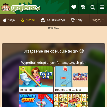
Akcja
Arcade
Dla Dziewczyn
Karty
Więcej
🥴️
Urządzenie nie obsługuje tej gry
Wypróbuj którąś z tych fantastycznych gier
Toilet Pin
Bounce and Collect