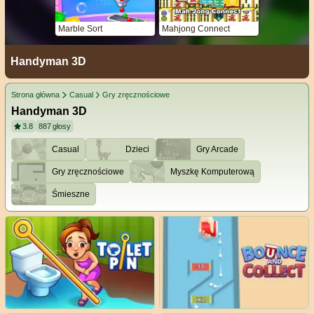
Marble Sort
Mahjong Connect
Handyman 3D
Strona główna
Casual
Gry zręcznościowe
Handyman 3D
3.8
887
głosy
Casual
Dzieci
Gry Arcade
Gry zręcznościowe
Myszkę Komputerową
Śmieszne