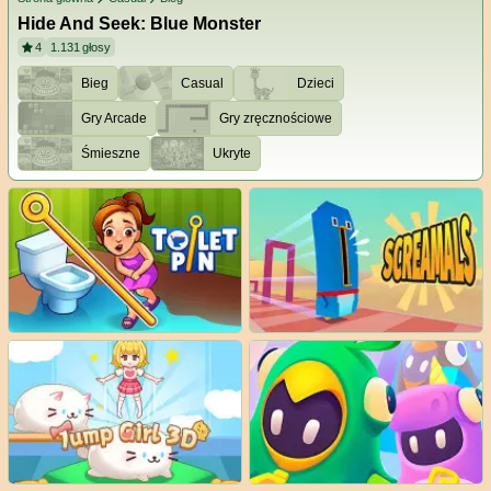
Hide And Seek: Blue Monster
4
1.131
głosy
Bieg
Casual
Dzieci
Gry Arcade
Gry zręcznościowe
Śmieszne
Ukryte