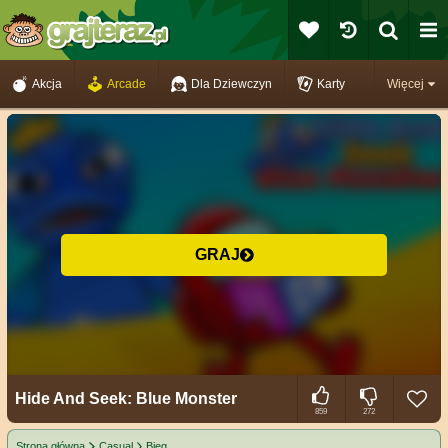
Akcja
Arcade
Dla Dziewczyn
Karty
Więcej
GRAJ
Hide And Seek: Blue Monster
859
272
Strona główna
Casual
Bieg