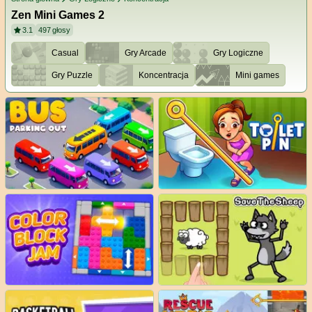
Zen Mini Games 2
3.1
497
głosy
Casual
Gry Arcade
Gry Logiczne
Gry Puzzle
Koncentracja
Mini games