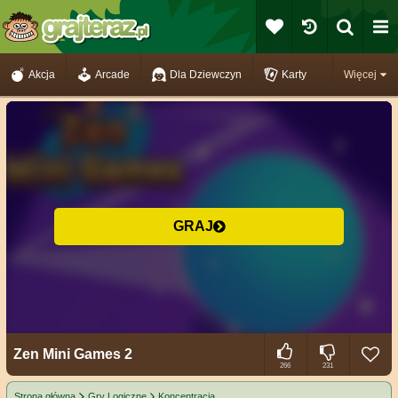
Akcja
Arcade
Dla Dziewczyn
Karty
Więcej
GRAJ
Zen Mini Games 2
266
231
Strona główna
Gry Logiczne
Koncentracja