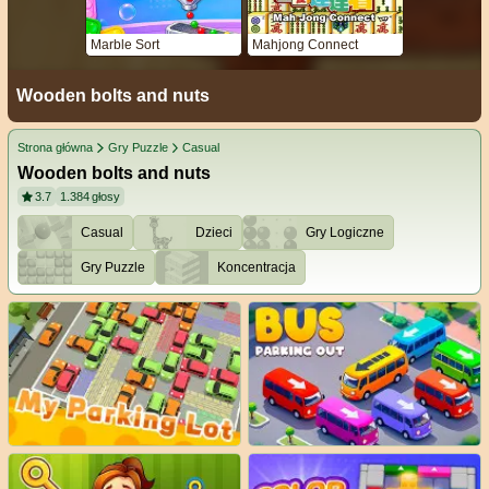
Marble Sort
Mahjong Connect
Wooden bolts and nuts
Strona główna
Gry Puzzle
Casual
Wooden bolts and nuts
3.7
1.384
głosy
Casual
Dzieci
Gry Logiczne
Gry Puzzle
Koncentracja