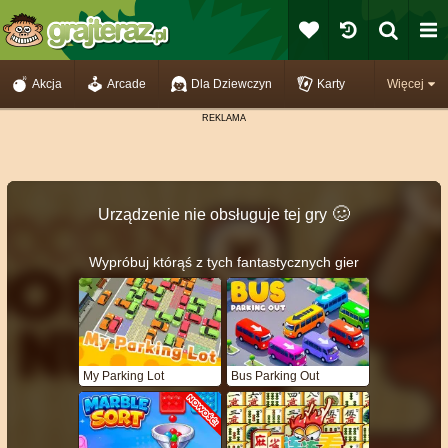
Akcja
Arcade
Dla Dziewczyn
Karty
Więcej
🥴️
Urządzenie nie obsługuje tej gry
Wypróbuj którąś z tych fantastycznych gier
My Parking Lot
Bus Parking Out