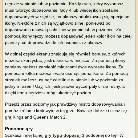
rzędzie w pionie lub w poziomie. Każdy ruch, który wykonasz,
musi tworzyć dopasowanie. Gdy 4 lub więcej ikon zostanie
dopasowanych w rzędzie, na planszy odblokowują się specjalne
ikony. Niektóre z nich są wyjątkowo silne, ponieważ po
dopasowaniu usuwają całe linie w pionie lub w poziomie. Za
pomocą ikony tęczy możesz dopasować jeden kolor ikon na całej
planszy, co doprowadzi do ich usunięcia z planszy.
W dolnej części ekranu znajdują się również bonusy, z których
możesz skorzystać, jeśli utkniesz w miejscu. Za pomocą ikony
zamiany możesz zamienić miejscami dwie wybrane ikony. Za
pomocą młotka możesz trwale usunąć jedną ikonę. Za pomocą
strzałek możesz usunąć całe linie w pionie lub w poziomie za
jednym razem! Użyj ich, jeśli prawie wyczerpały ci się ruchy, a
dzięki temu będziesz mógł ukończyć poziom.
Przejdź przez poziomy jak prawdziwy mistrz dopasowywania i
pomóż królom i królowym w tej grze. Baw się dobrze i ciesz się
grą Kings and Queens Match 2.
Podobne gry
Szukasz innej fajnej
gry typu dopasuj 3
podobnej do tej? W