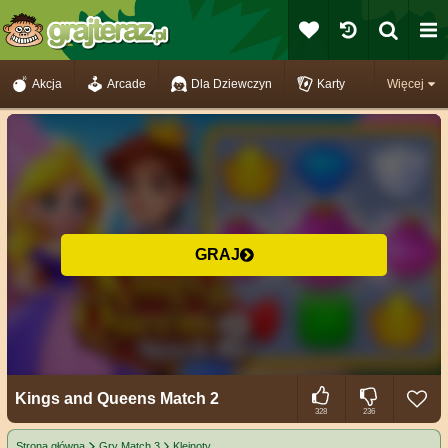
Akcja
Arcade
Dla Dziewczyn
Karty
Więcej
GRAJ
Kings and Queens Match 2
328
236
Strona główna
Gry Match 3
Klejnoty