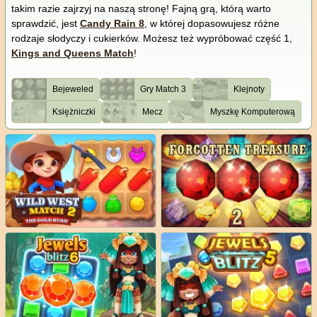
takim razie zajrzyj na naszą stronę! Fajną grą, którą warto
sprawdzić, jest
Candy Rain 8
, w której dopasowujesz różne
rodzaje słodyczy i cukierków. Możesz też wypróbować część 1,
Kings and Queens Match
!
Bejeweled
Gry Match 3
Klejnoty
Księżniczki
Mecz
Myszkę Komputerową