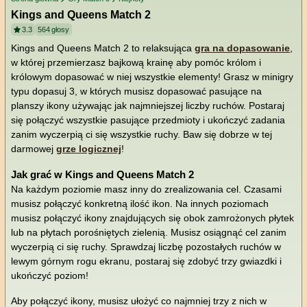
Kings and Queens Match 2
3.3
564
głosy
Kings and Queens Match 2 to relaksująca
gra na dopasowanie
,
w której przemierzasz bajkową krainę aby pomóc królom i
królowym dopasować w niej wszystkie elementy! Grasz w minigry
typu dopasuj 3, w których musisz dopasować pasujące na
planszy ikony używając jak najmniejszej liczby ruchów. Postaraj
się połączyć wszystkie pasujące przedmioty i ukończyć zadania
zanim wyczerpią ci się wszystkie ruchy. Baw się dobrze w tej
darmowej
grze logicznej
!
Jak grać w Kings and Queens Match 2
Na każdym poziomie masz inny do zrealizowania cel. Czasami
musisz połączyć konkretną ilość ikon. Na innych poziomach
musisz połączyć ikony znajdujących się obok zamrożonych płytek
lub na płytach porośniętych zielenią. Musisz osiągnąć cel zanim
wyczerpią ci się ruchy. Sprawdzaj liczbę pozostałych ruchów w
lewym górnym rogu ekranu, postaraj się zdobyć trzy gwiazdki i
ukończyć poziom!
Aby połączyć ikony, musisz ułożyć co najmniej trzy z nich w