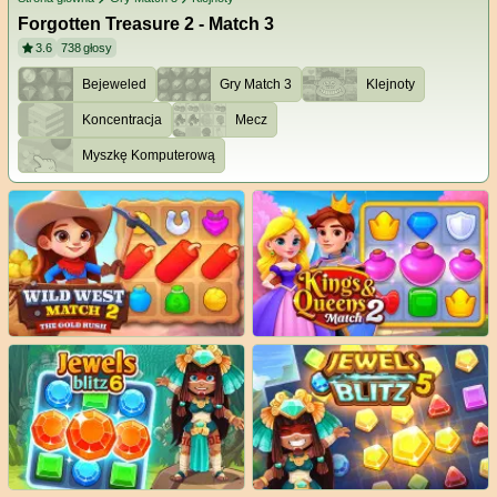
Forgotten Treasure 2 - Match 3
3.6
738
głosy
Bejeweled
Gry Match 3
Klejnoty
Koncentracja
Mecz
Myszkę Komputerową