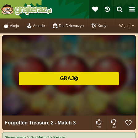
Akcja
Arcade
Dla Dziewczyn
Karty
Więcej
GRAJ
Forgotten Treasure 2 - Match 3
486
252
Strona główna
Gry Match 3
Klejnoty