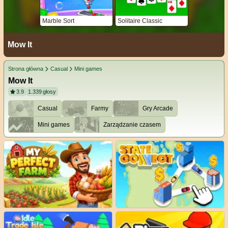
Marble Sort
Solitaire Classic
Mow It
Strona główna
Casual
Mini games
Mow It
3.9
1.339
głosy
Casual
Farmy
Gry Arcade
Mini games
Zarządzanie czasem