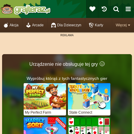
Akcja
Arcade
Dla Dziewczyn
Karty
Więcej
🥴️
Urządzenie nie obsługuje tej gry
Wypróbuj którąś z tych fantastycznych gier
My Perfect Farm
State Connect