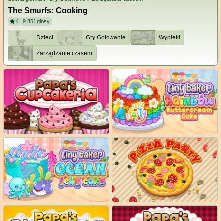
The Smurfs: Cooking
4
9.851
głosy
Dzieci
Gry Gotowanie
Wypieki
Zarządzanie czasem