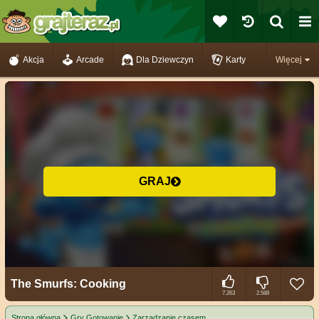
Akcja
Arcade
Dla Dziewczyn
Karty
Więcej
GRAJ
The Smurfs: Cooking
7.263
2.588
Strona główna
Gry Gotowanie
Zarządzanie czasem